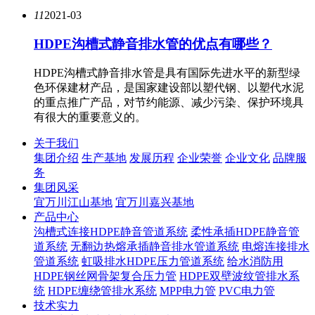
11
2021-03
HDPE沟槽式静音排水管的优点有哪些？
HDPE沟槽式静音排水管是具有国际先进水平的新型绿
色环保建材产品，是国家建设部以塑代钢、以塑代水泥
的重点推广产品，对节约能源、减少污染、保护环境具
有很大的重要意义的。
关于我们
集团介绍
生产基地
发展历程
企业荣誉
企业文化
品牌服
务
集团风采
宜万川江山基地
宜万川嘉兴基地
产品中心
沟槽式连接HDPE静音管道系统
柔性承插HDPE静音管
道系统
无翻边热熔承插静音排水管道系统
电熔连接排水
管道系统
虹吸排水HDPE压力管道系统
给水消防用
HDPE钢丝网骨架复合压力管
HDPE双壁波纹管排水系
统
HDPE缠绕管排水系统
MPP电力管
PVC电力管
技术实力