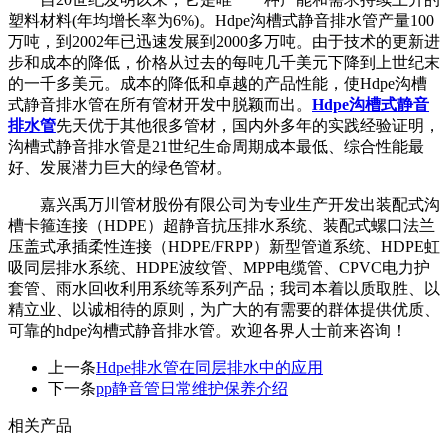
塑料材料(年均增长率为6%)。Hdpe沟槽式静音排水管产量100
万吨，到2002年已迅速发展到2000多万吨。由于技术的更新进
步和成本的降低，价格从过去的每吨几千美元下降到上世纪末
的一千多美元。成本的降低和卓越的产品性能，使Hdpe沟槽
式静音排水管在所有管材开发中脱颖而出。
Hdpe沟槽式静音
排水管
先天优于其他很多管材，国内外多年的实践经验证明，
沟槽式静音排水管是21世纪生命周期成本最低、综合性能最
好、发展潜力巨大的绿色管材。
嘉兴禹万川管材股份有限公司为专业生产开发出装配式沟
槽卡箍连接（HDPE）超静音抗压排水系统、装配式螺口法兰
压盖式承插柔性连接（HDPE/FRPP）新型管道系统、HDPE虹
吸同层排水系统、HDPE波纹管、MPP电缆管、CPVC电力护
套管、雨水回收利用系统等系列产品；我司本着以质取胜、以
精立业、以诚相待的原则，为广大的有需要的群体提供优质、
可靠的hdpe沟槽式静音排水管。欢迎各界人士前来咨询！
上一条
Hdpe排水管在同层排水中的应用
下一条
pp静音管日常维护保养介绍
相关产品