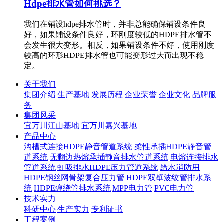
Hdpe排水管如何挑选？
我们在铺设hdpe排水管时，并非总能确保铺设条件良
好，如果铺设条件良好，环刚度较低的HDPE排水管不
会发生很大变形。相反，如果铺设条件不好，使用刚度
较高的环形HDPE排水管也可能变形过大而出现不稳
定。
关于我们
集团介绍
生产基地
发展历程
企业荣誉
企业文化
品牌服
务
集团风采
宜万川江山基地
宜万川嘉兴基地
产品中心
沟槽式连接HDPE静音管道系统
柔性承插HDPE静音管
道系统
无翻边热熔承插静音排水管道系统
电熔连接排水
管道系统
虹吸排水HDPE压力管道系统
给水消防用
HDPE钢丝网骨架复合压力管
HDPE双壁波纹管排水系
统
HDPE缠绕管排水系统
MPP电力管
PVC电力管
技术实力
科研中心
生产实力
专利证书
工程案例