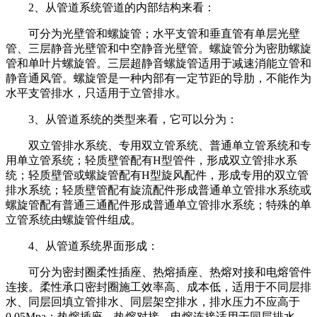
2、从管道系统管道的内部结构来看：
可分为光壁管和螺旋管；水平支管和垂直管有单层光壁
管、三层静音光壁管和中空静音光壁管。螺旋管分为密肋螺旋
管和单叶片螺旋管。三层超静音螺旋管适用于减速消能立管和
静音通风管。螺旋管是一种内部有一定节距的导肋，不能作为
水平支管排水，只适用于立管排水。
3、从管道系统的类型来看，它可以分为：
双立管排水系统、专用双立管系统、普通单立管系统和专
用单立管系统；轻质壁管配有H型管件，形成双立管排水系
统；轻质壁管或螺旋管配有H型旋风配件，形成专用的双立管
排水系统；轻质壁管配有旋流配件形成普通单立管排水系统或
螺旋管配有普通三通配件形成普通单立管排水系统；特殊的单
立管系统由螺旋管件组成。
4、从管道系统界面形成：
可分为密封圈柔性插座、热熔插座、热熔对接和电熔管件
连接。柔性承口密封圈施工效率高、成本低，适用于不同层排
水、同层回填立管排水、同层架空排水，排水压力不应高于
0.05Mpa；热熔插座、热熔对接、电熔连接适用于同层排水、