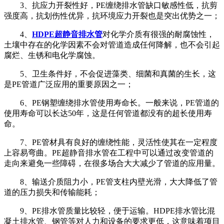
3、抗应力开裂性好，PE缠绕排水管缺口敏感性低，抗剪
强度高，抗划伤性优异，抗环境应力开裂也是突出优势之一；
4、
HDPE超静音排水管
对化学介质有很强的耐腐蚀性，
土壤中存在的化学因素不会对管道造成任何降解，也不会引起
腐烂、生锈和电化学腐蚀。
5、卫生条件好，不会促进藻类、细菌和真菌的生长，这
是PE管道广泛应用的重要原因之一；
6、PE钢塑缠绕排水管使用寿命长。一般来说，PE管道的
使用寿命可以长达50年，这是任何管道都没有的超长使用寿
命。
7、PE管材具有良好的缠绕性能，灵活性使其在一定程度
上容易弯曲。PE超静音排水管在工程中可以通过改变管道的
走向来避免一些障碍，在很多场合大大减少了管道的应用量。
8、输送介质阻力小，PE管支柱内壁光滑，大大降低了管
道的压力损失和传输能耗；
9、PE排水管质量比较轻，便于运输。HDPE排水管比混
凝土排水管、钢管等对人力和设备的要求更低，这意味着项目