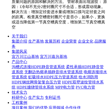
质量问题的原因和解决的方法。 管材表面出现波纹： 原
因：1冷却不充分2密封圈尺寸不合适，形成震动现象。
解决方法：增加定径套进水量或增加口摸与定径套之间
的距离。检查真空槽密封圈尺寸是否小，如果小，更换
或适当降低第一节真空槽真空度，增加第二节真空槽真
空
关于我们
集团介绍
生产基地
发展历程
企业荣誉
企业文化
品牌服
务
集团风采
宜万川江山基地
宜万川嘉兴基地
产品中心
沟槽式连接HDPE静音管道系统
柔性承插HDPE静音管
道系统
无翻边热熔承插静音排水管道系统
电熔连接排水
管道系统
虹吸排水HDPE压力管道系统
给水消防用
HDPE钢丝网骨架复合压力管
HDPE双壁波纹管排水系
统
HDPE缠绕管排水系统
MPP电力管
PVC电力管
技术实力
科研中心
生产实力
专利证书
工程案例
项目案例
我们的优势
应用领域
合作伙伴