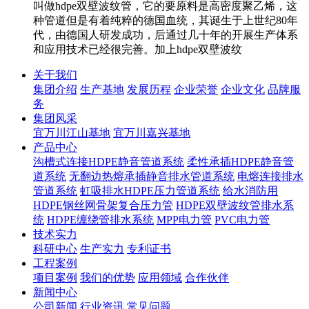
叫做hdpe双壁波纹管，它的要原料是高密度聚乙烯，这
种管道但是有着纯粹的德国血统，其诞生于上世纪80年
代，由德国人研发成功，后通过几十年的开展生产体系
和应用技术已经很完善。加上hdpe双壁波纹
关于我们
集团介绍
生产基地
发展历程
企业荣誉
企业文化
品牌服
务
集团风采
宜万川江山基地
宜万川嘉兴基地
产品中心
沟槽式连接HDPE静音管道系统
柔性承插HDPE静音管
道系统
无翻边热熔承插静音排水管道系统
电熔连接排水
管道系统
虹吸排水HDPE压力管道系统
给水消防用
HDPE钢丝网骨架复合压力管
HDPE双壁波纹管排水系
统
HDPE缠绕管排水系统
MPP电力管
PVC电力管
技术实力
科研中心
生产实力
专利证书
工程案例
项目案例
我们的优势
应用领域
合作伙伴
新闻中心
公司新闻
行业资讯
常见问题