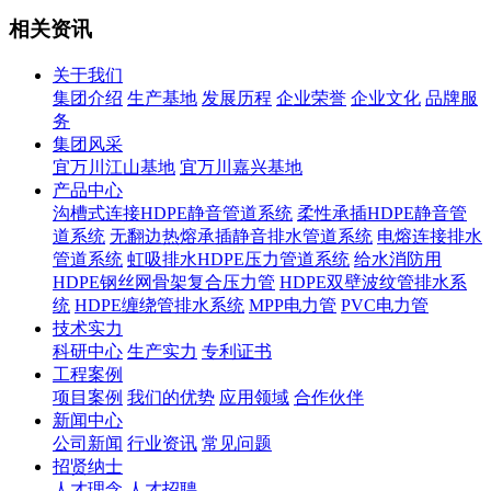
相关资讯
关于我们
集团介绍
生产基地
发展历程
企业荣誉
企业文化
品牌服
务
集团风采
宜万川江山基地
宜万川嘉兴基地
产品中心
沟槽式连接HDPE静音管道系统
柔性承插HDPE静音管
道系统
无翻边热熔承插静音排水管道系统
电熔连接排水
管道系统
虹吸排水HDPE压力管道系统
给水消防用
HDPE钢丝网骨架复合压力管
HDPE双壁波纹管排水系
统
HDPE缠绕管排水系统
MPP电力管
PVC电力管
技术实力
科研中心
生产实力
专利证书
工程案例
项目案例
我们的优势
应用领域
合作伙伴
新闻中心
公司新闻
行业资讯
常见问题
招贤纳士
人才理念
人才招聘