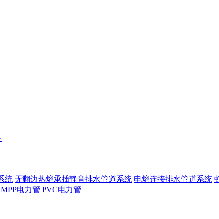
务
系统
无翻边热熔承插静音排水管道系统
电熔连接排水管道系统
MPP电力管
PVC电力管