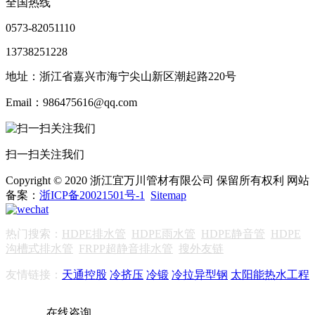
全国热线
0573-82051110
13738251228
地址：浙江省嘉兴市海宁尖山新区潮起路220号
Email：986475616@qq.com
扫一扫关注我们
Copyright © 2020 浙江宜万川管材有限公司 保留所有权利 网站
备案：
浙ICP备20021501号-1
Sitemap
热门搜索：
HDPE排水管
HDPE雨水管
HDPE静音管
HDPE
沟槽式排水管
FRPP超静音排水管
搜外友链
友情链接：
天通控股
冷挤压
冷锻
冷拉异型钢
太阳能热水工程
在线咨询