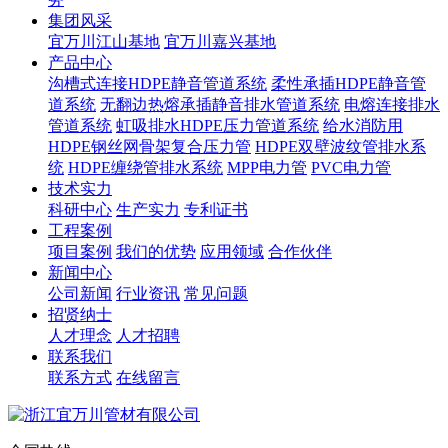
集团风采
宜万川江山基地
宜万川嘉兴基地
产品中心
沟槽式连接HDPE静音管道系统
柔性承插HDPE静音管
道系统
无翻边热熔承插静音排水管道系统
电熔连接排水
管道系统
虹吸排水HDPE压力管道系统
给水消防用
HDPE钢丝网骨架复合压力管
HDPE双壁波纹管排水系
统
HDPE缠绕管排水系统
MPP电力管
PVC电力管
技术实力
科研中心
生产实力
专利证书
工程案例
项目案例
我们的优势
应用领域
合作伙伴
新闻中心
公司新闻
行业资讯
常见问题
招贤纳士
人才理念
人才招聘
联系我们
联系方式
在线留言