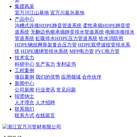
集团风采
宜万川江山基地
宜万川嘉兴基地
产品中心
沟槽式连接HDPE静音管道系统
柔性承插HDPE静音管
道系统
无翻边热熔承插静音排水管道系统
电熔连接排水
管道系统
虹吸排水HDPE压力管道系统
给水消防用
HDPE钢丝网骨架复合压力管
HDPE双壁波纹管排水系
统
HDPE缠绕管排水系统
MPP电力管
PVC电力管
技术实力
科研中心
生产实力
专利证书
工程案例
项目案例
我们的优势
应用领域
合作伙伴
新闻中心
公司新闻
行业资讯
常见问题
招贤纳士
人才理念
人才招聘
联系我们
联系方式
在线留言