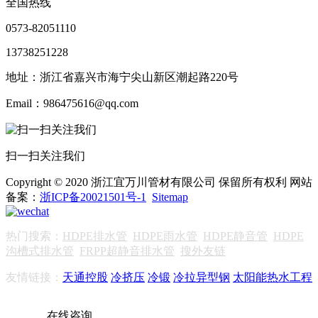
全国热线
0573-82051110
13738251228
地址：浙江省嘉兴市海宁尖山新区潮起路220号
Email：986475616@qq.com
扫一扫关注我们
Copyright © 2020 浙江宜万川管材有限公司 保留所有权利 网站
备案：
浙ICP备20021501号-1
Sitemap
热门搜索：
HDPE排水管
HDPE雨水管
HDPE静音管
HDPE
沟槽式排水管
FRPP超静音排水管
搜外友链
友情链接：
天通控股
冷挤压
冷锻
冷拉异型钢
太阳能热水工程
在线咨询