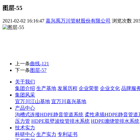
图层-55
2021-02-02 16:16:47
嘉兴禹万川管材股份有限公司
浏览次数
20
上一条
曲线-121
下一条
图层-57
关于我们
集团介绍
生产基地
发展历程
企业荣誉
企业文化
品牌服
集团风采
宜万川江山基地
宜万川嘉兴基地
产品中心
沟槽式连接HDPE静音管道系统
柔性承插HDPE静音管道
压力管
HDPE双壁波纹管排水系统
HDPE缠绕管排水系统
技术实力
科研中心
生产实力
专利证书