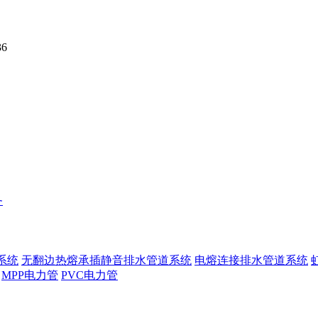
36
务
系统
无翻边热熔承插静音排水管道系统
电熔连接排水管道系统
MPP电力管
PVC电力管