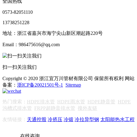
全国热线
0573-82051110
13738251228
地址：浙江省嘉兴市海宁尖山新区潮起路220号
Email：986475616@qq.com
扫一扫关注我们
Copyright © 2020 浙江宜万川管材有限公司 保留所有权利 网站
备案：
浙ICP备20021501号-1
Sitemap
热门搜索：
HDPE排水管
HDPE雨水管
HDPE静音管
HDPE
沟槽式排水管
FRPP超静音排水管
搜外友链
友情链接：
天通控股
冷挤压
冷锻
冷拉异型钢
太阳能热水工程
在线咨询