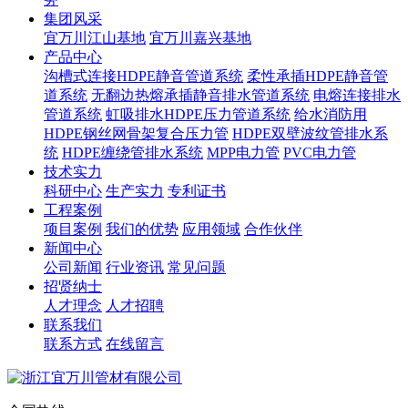
集团风采
宜万川江山基地
宜万川嘉兴基地
产品中心
沟槽式连接HDPE静音管道系统
柔性承插HDPE静音管
道系统
无翻边热熔承插静音排水管道系统
电熔连接排水
管道系统
虹吸排水HDPE压力管道系统
给水消防用
HDPE钢丝网骨架复合压力管
HDPE双壁波纹管排水系
统
HDPE缠绕管排水系统
MPP电力管
PVC电力管
技术实力
科研中心
生产实力
专利证书
工程案例
项目案例
我们的优势
应用领域
合作伙伴
新闻中心
公司新闻
行业资讯
常见问题
招贤纳士
人才理念
人才招聘
联系我们
联系方式
在线留言