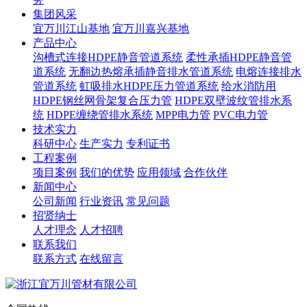
集团风采
宜万川江山基地
宜万川嘉兴基地
产品中心
沟槽式连接HDPE静音管道系统
柔性承插HDPE静音管
道系统
无翻边热熔承插静音排水管道系统
电熔连接排水
管道系统
虹吸排水HDPE压力管道系统
给水消防用
HDPE钢丝网骨架复合压力管
HDPE双壁波纹管排水系
统
HDPE缠绕管排水系统
MPP电力管
PVC电力管
技术实力
科研中心
生产实力
专利证书
工程案例
项目案例
我们的优势
应用领域
合作伙伴
新闻中心
公司新闻
行业资讯
常见问题
招贤纳士
人才理念
人才招聘
联系我们
联系方式
在线留言