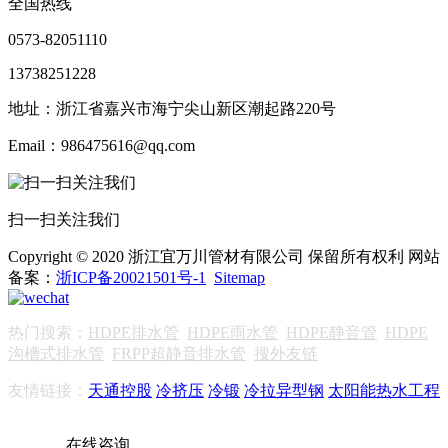
全国热线
0573-82051110
13738251228
地址：浙江省嘉兴市海宁尖山新区潮起路220号
Email：986475616@qq.com
扫一扫关注我们
Copyright © 2020 浙江宜万川管材有限公司 保留所有权利 网站
备案：
浙ICP备20021501号-1
Sitemap
热门搜索：
HDPE排水管
HDPE雨水管
HDPE静音管
HDPE
沟槽式排水管
FRPP超静音排水管
搜外友链
友情链接：
天通控股
冷挤压
冷锻
冷拉异型钢
太阳能热水工程
在线咨询