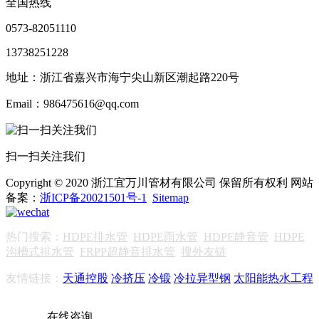
全国热线
0573-82051110
13738251228
地址：浙江省嘉兴市海宁尖山新区潮起路220号
Email：986475616@qq.com
扫一扫关注我们
Copyright © 2020 浙江宜万川管材有限公司 保留所有权利 网站
备案：
浙ICP备20021501号-1
Sitemap
热门搜索：
HDPE排水管
HDPE雨水管
HDPE静音管
HDPE
沟槽式排水管
FRPP超静音排水管
搜外友链
友情链接：
天通控股
冷挤压
冷锻
冷拉异型钢
太阳能热水工程
在线咨询