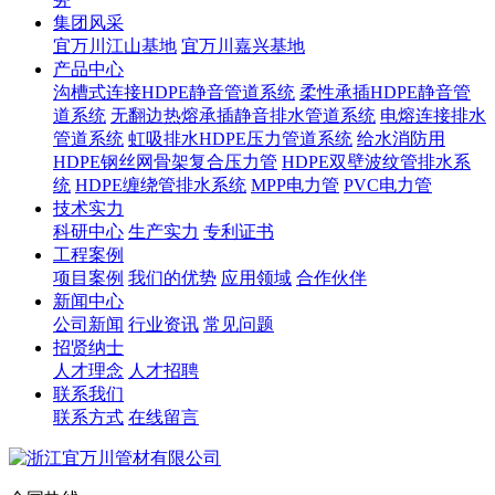
集团风采
宜万川江山基地
宜万川嘉兴基地
产品中心
沟槽式连接HDPE静音管道系统
柔性承插HDPE静音管
道系统
无翻边热熔承插静音排水管道系统
电熔连接排水
管道系统
虹吸排水HDPE压力管道系统
给水消防用
HDPE钢丝网骨架复合压力管
HDPE双壁波纹管排水系
统
HDPE缠绕管排水系统
MPP电力管
PVC电力管
技术实力
科研中心
生产实力
专利证书
工程案例
项目案例
我们的优势
应用领域
合作伙伴
新闻中心
公司新闻
行业资讯
常见问题
招贤纳士
人才理念
人才招聘
联系我们
联系方式
在线留言